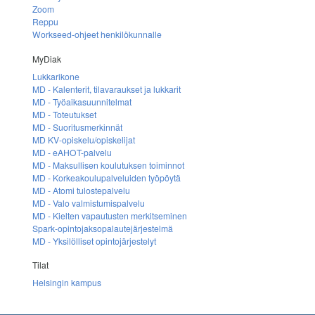
Zoom
Reppu
Workseed-ohjeet henkilökunnalle
MyDiak
Lukkarikone
MD - Kalenterit, tilavaraukset ja lukkarit
MD - Työaikasuunnitelmat
MD - Toteutukset
MD - Suoritusmerkinnät
MD KV-opiskelu/opiskelijat
MD - eAHOT-palvelu
MD - Maksullisen koulutuksen toiminnot
MD - Korkeakoulupalveluiden työpöytä
MD - Atomi tulostepalvelu
MD - Valo valmistumispalvelu
MD - Kielten vapautusten merkitseminen
Spark-opintojaksopalautejärjestelmä
MD - Yksilölliset opintojärjestelyt
Tilat
Helsingin kampus