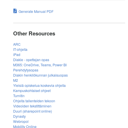
Generate Manual PDF
Other Resources
ARC
IT-ohjeita
iPad
Diakle - opettajan opas
M365: OneDrive, Teams, Power BI
Perehdytysopas
Diakin henkilökunnan julkaisuopas
M2
Yleisiä opiskelua koskevia ohjeita
Kampuskohtaiset ohjeet
Turnitin
Ohjeita tallenteiden tekoon
Videoiden tekstittäminen
Duuri (sharepoint online)
Dynasty
Webropol
Mobility Online