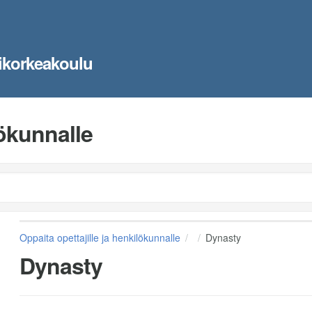
ikorkeakoulu
lökunnalle
Oppaita opettajille ja henkilökunnalle
Dynasty
Dynasty