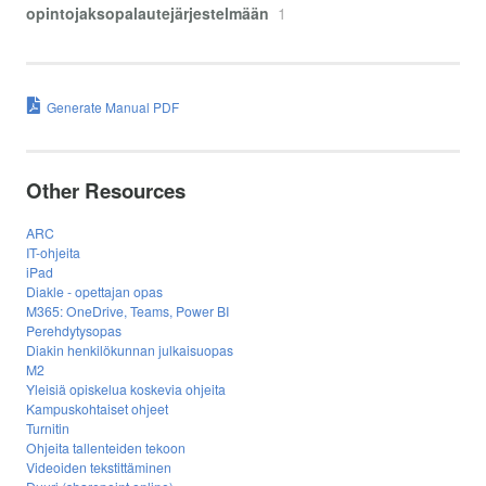
opintojaksopalautejärjestelmään
1
Generate Manual PDF
Other Resources
ARC
IT-ohjeita
iPad
Diakle - opettajan opas
M365: OneDrive, Teams, Power BI
Perehdytysopas
Diakin henkilökunnan julkaisuopas
M2
Yleisiä opiskelua koskevia ohjeita
Kampuskohtaiset ohjeet
Turnitin
Ohjeita tallenteiden tekoon
Videoiden tekstittäminen