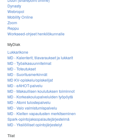
Duuri (sharepoint online)
Dynasty
Webropol
Mobility Online
Zoom
Reppu
Workseed-ohjeet henkilökunnalle
MyDiak
Lukkarikone
MD - Kalenterit, tilavaraukset ja lukkarit
MD - Työaikasuunnitelmat
MD - Toteutukset
MD - Suoritusmerkinnät
MD KV-opiskelu/opiskelijat
MD - eAHOT-palvelu
MD - Maksullisen koulutuksen toiminnot
MD - Korkeakoulupalveluiden työpöytä
MD - Atomi tulostepalvelu
MD - Valo valmistumispalvelu
MD - Kielten vapautusten merkitseminen
Spark-opintojaksopalautejärjestelmä
MD - Yksilölliset opintojärjestelyt
Tilat