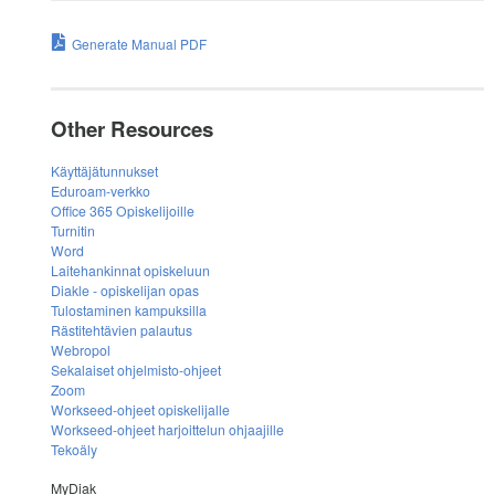
Generate Manual PDF
Other Resources
Käyttäjätunnukset
Eduroam-verkko
Office 365 Opiskelijoille
Turnitin
Word
Laitehankinnat opiskeluun
Diakle - opiskelijan opas
Tulostaminen kampuksilla
Rästitehtävien palautus
Webropol
Sekalaiset ohjelmisto-ohjeet
Zoom
Workseed-ohjeet opiskelijalle
Workseed-ohjeet harjoittelun ohjaajille
Tekoäly
MyDiak