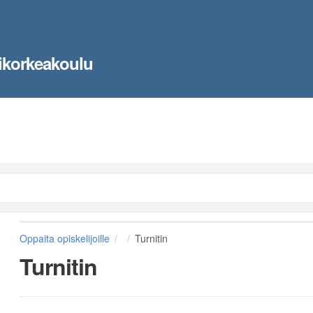
ikorkeakoulu
Oppaita opiskelijoille
Turnitin
Turnitin