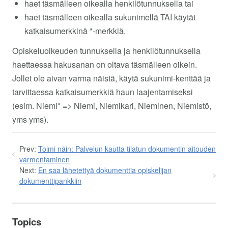
haet täsmälleen oikealla henkilötunnuksella tai
haet täsmälleen oikealla sukunimellä TAI käytät
katkaisumerkkinä *-merkkiä.
Opiskeluoikeuden tunnuksella ja henkilötunnuksella
haettaessa hakusanan on oltava täsmälleen oikein.
Jollet ole aivan varma näistä, käytä sukunimi-kenttää ja
tarvittaessa katkaisumerkkiä haun laajentamiseksi
(esim. Niemi* => Niemi, Niemikari, Nieminen, Niemistö,
yms yms).
Prev:
Toimi näin: Palvelun kautta tilatun dokumentin aitouden
varmentaminen
Next:
En saa lähetettyä dokumenttia opiskelijan
dokumenttipankkiin
Topics