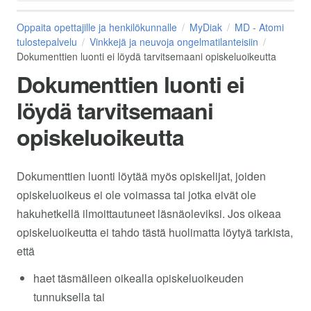
Oppaita opettajille ja henkilökunnalle
MyDiak
MD - Atomi
tulostepalvelu
Vinkkejä ja neuvoja ongelmatilanteisiin
Dokumenttien luonti ei löydä tarvitsemaani opiskeluoikeutta
Dokumenttien luonti ei
löydä tarvitsemaani
opiskeluoikeutta
Dokumenttien luonti löytää myös opiskelijat, joiden
opiskeluoikeus ei ole voimassa tai jotka eivät ole
hakuhetkellä ilmoittautuneet läsnäoleviksi. Jos oikeaa
opiskeluoikeutta ei tahdo tästä huolimatta löytyä tarkista,
että
haet täsmälleen oikealla opiskeluoikeuden
tunnuksella tai