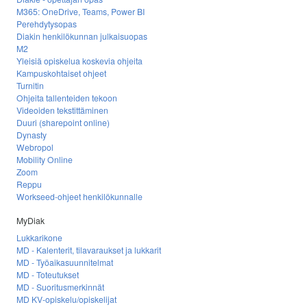
M365: OneDrive, Teams, Power BI
Perehdytysopas
Diakin henkilökunnan julkaisuopas
M2
Yleisiä opiskelua koskevia ohjeita
Kampuskohtaiset ohjeet
Turnitin
Ohjeita tallenteiden tekoon
Videoiden tekstittäminen
Duuri (sharepoint online)
Dynasty
Webropol
Mobility Online
Zoom
Reppu
Workseed-ohjeet henkilökunnalle
MyDiak
Lukkarikone
MD - Kalenterit, tilavaraukset ja lukkarit
MD - Työaikasuunnitelmat
MD - Toteutukset
MD - Suoritusmerkinnät
MD KV-opiskelu/opiskelijat