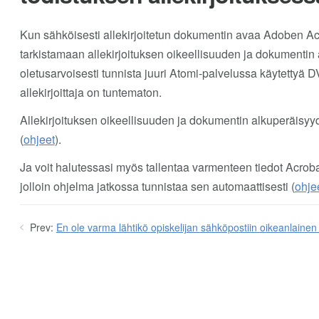
Kun sähköisesti allekirjoitetun dokumentin avaa Adoben Acr
tarkistamaan allekirjoituksen oikeellisuuden ja dokumenti
oletusarvoisesti tunnista juuri Atomi-palvelussa käytettyä D
allekirjoittaja on tuntematon.
Allekirjoituksen oikeellisuuden ja dokumentin alkuperäisyy
(
ohjeet
).
Ja voit halutessasi myös tallentaa varmenteen tiedot Acrob
jolloin ohjelma jatkossa tunnistaa sen automaattisesti (
ohje
Prev:
En ole varma lähtikö opiskelijan sähköpostiin oikeanlainen