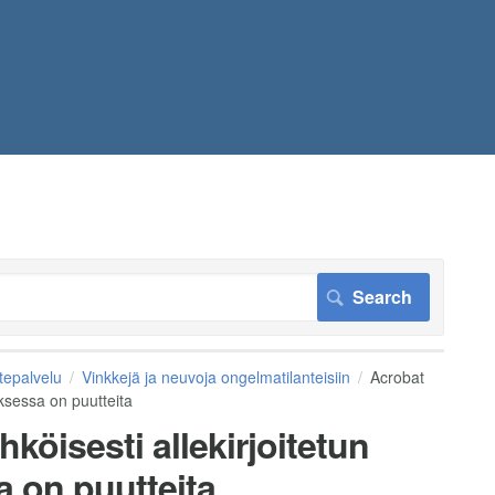
tepalvelu
Vinkkejä ja neuvoja ongelmatilanteisiin
Acrobat
uksessa on puutteita
öisesti allekirjoitetun
a on puutteita