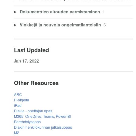
Dokumenttien aitouden varmistaminen
1
Vinkkejä ja neuvoja ongelmatilanteisiin
6
Last Updated
Jan 17, 2022
Other Resources
ARC
IT-ohjeita
iPad
Diakle - opettajan opas
M365: OneDrive, Teams, Power BI
Perehdytysopas
Diakin henkilökunnan julkaisuopas
M2