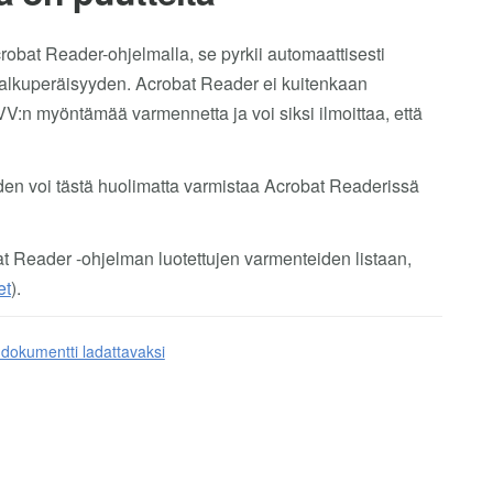
obat Reader-ohjelmalla, se pyrkii automaattisesti
n alkuperäisyyden. Acrobat Reader ei kuitenkaan
VV:n myöntämää varmennetta ja voi siksi ilmoittaa, että
den voi tästä huolimatta varmistaa Acrobat Readerissä
at Reader -ohjelman luotettujen varmenteiden listaan,
et
).
 dokumentti ladattavaksi