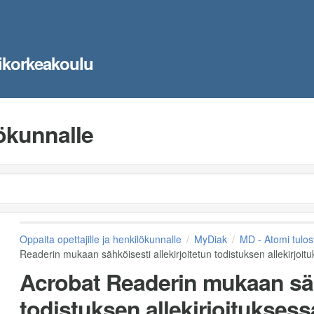
ikorkeakoulu
lökunnalle
Oppaita opettajille ja henkilökunnalle
MyDiak
MD - Atomi tulos
Readerin mukaan sähköisesti allekirjoitetun todistuksen allekirjoit
Acrobat Readerin mukaan sähk
todistuksen allekirjoituksess