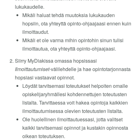
lukukaudelle.
Mikäli haluat tehdä muutoksia lukukauden
hopsiin, ota yhteyttä opinto-ohjaajaasi ennen kuin
ilmoittaudut.
Mikäli et ole varma mihin opintohin sinun tulisi
ilmoittautua, ota yhteyttä opinto-ohjaajaasi.
Siirry MyDiakissa omassa hopsissasi
Ilmoittautumiset
-välilehdelle ja hae opintotarjonnasta
hopsiasi vastaavat opinnot.
Löydät tarvitsemasi toteutukset helpoiten omalle
opiskelijaryhmällesi kohdennettujen toteutusten
listalta. Tarvittaessa voit hakea opintoja kaikkien
ilmoittautumisessa olevien toteutusten listalta.
Ole huolellinen ilmoittautuessasi, jotta valitset
kaikki tarvitsemasi opinnot ja kustakin opinnosta
oikean toteutuksen.