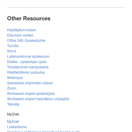
Other Resources
Käyttäjätunnukset
Eduroam-verkko
Office 365 Opiskelijoille
Turnitin
Word
Laitehankinnat opiskeluun
Diakle - opiskelijan opas
Tulostaminen kampuksilla
Rästitehtävien palautus
Webropol
Sekalaiset ohjelmisto-ohjeet
Zoom
Workseed-ohjeet opiskelijalle
Workseed-ohjeet harjoittelun ohjaajille
Tekoäly
MyDiak
MyDiak
Lukkarikone
Opintojen siirtäminen toisesta korkeakoulusta