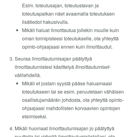
Esim. toteutusajan, toteutustavan ja
toteutuspaikan näet avaamalla toteutuksen
lisätiedot hakusivulla.
Mikäli haluat ilmoittautua jollekin muulle kuin
oman toimipisteesi toteutukselle, ota yhteyttä
opinto-ohjaajaasi ennen kuin ilmoittaudut.
Seuraa ilmoittautumisajan päätyttyä
ilmoittautumistesi käsittelyä
Ilmoittautumiset
-
välilehdellä.
Mikäli et jostain syystä pääse haluamaasi
toteutukseen tai se esim. peruutetaan vähäisen
osallistujamäärän johdosta, ota yhteyttä opinto-
ohjaajaasi mahdollisten korvaavien opintojen
etsimiseksi.
Mikäli huomaat ilmoittautumisajan jo päätyttyä
puutteita tai virheitä ilmoittautumislistallasi, ota