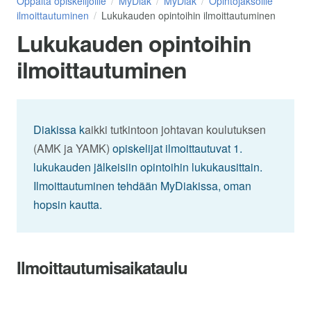
Oppaita opiskelijoille
MyDiak
MyDiak
Opintojaksoille
ilmoittautuminen
Lukukauden opintoihin ilmoittautuminen
Lukukauden opintoihin
ilmoittautuminen
Diakissa k
aikki tutkintoon johtavan koulutuksen
(AMK ja YAMK)
opiskelijat ilmoittautuvat 1.
lukukauden jälkeisiin opintoihin lukukausittain.
Ilmoittautuminen tehdään MyDiakissa, oman
hopsin kautta.
Ilmoittautumisaikataulu