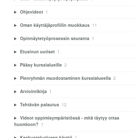
Ohjevideot
1
Oman käyttäjäprofiilin muokkaus
11
Opinnäytetyöprosessin seuranta
1
Etusivun uutiset
1
Pääsy kurssialueille
2
Pienryhmän muodostaminen kurssialueella
2
Arviointikirja
1
Tehtävän palautus
12
Videot oppimisympäristössä - mitä täytyy ottaa
huomioon?
1
Keskustelualueen käyttö
1