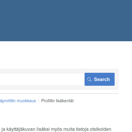
äprofiilin muokkaus
Profiilin lisäkentät
 ja käyttäjäkuvan lisäksi myös muita tietoja otsikoiden