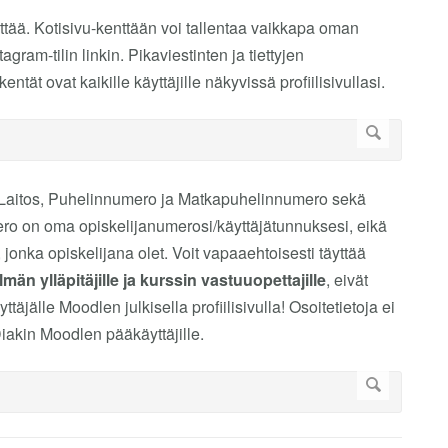
yttää. Kotisivu-kenttään voi tallentaa vaikkapa oman
stagram-tilin linkin. Pikaviestinten ja tiettyjen
t ovat kaikille käyttäjille näkyvissä profiilisivullasi.
o, Laitos, Puhelinnumero ja Matkapuhelinnumero sekä
ero on oma opiskelijanumerosi/käyttäjätunnuksesi, eikä
onka opiskelijana olet. Voit vapaaehtoisesti täyttää
män ylläpitäjille ja kurssin vastuuopettajille
, eivät
äyttäjälle Moodlen julkisella profiilisivulla! Osoitetietoja ei
 Diakin Moodlen pääkäyttäjille.