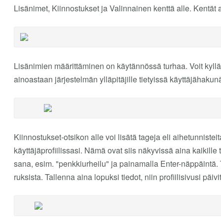
Lisänimet, Kiinnostukset ja Valinnainen kenttä alle. Kentät
Lisänimien määrittäminen on käytännössä turhaa. Voit kyllä ki
ainoastaan järjestelmän ylläpitäjille tietyissä käyttäjähaku
Kiinnostukset-otsikon alle voi lisätä tageja eli aihetunniste
käyttäjäprofiilissasi. Nämä ovat siis näkyvissä aina kaikille tä
sana, esim. "penkkiurheilu" ja painamalla Enter-näppäintä.
ruksista. Tallenna aina lopuksi tiedot, niin profiilisivusi päivit