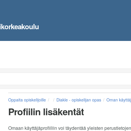
ikorkeakoulu
Oppaita opiskelijoille
Diakle - opiskelijan opas
Oman käyttäj
Profiilin lisäkentät
Omaan käyttäjäprofiiliin voi täydentää yleisten perustietojen