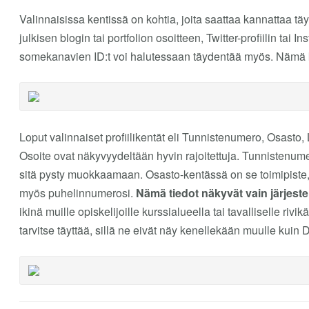
Valinnaisissa kentissä on kohtia, joita saattaa kannattaa tä
julkisen blogin tai portfolion osoitteen, Twitter-profiilin tai In
somekanavien ID:t voi halutessaan täydentää myös. Nämä kentä
Loput valinnaiset profiilikentät eli Tunnistenumero, Osast
Osoite ovat näkyvyydeltään hyvin rajoitettuja. Tunnistenum
sitä pysty muokkaamaan. Osasto-kentässä on se toimipiste, j
myös puhelinnumerosi.
Nämä tiedot näkyvät vain järjestel
ikinä muille opiskelijoille kurssialueella tai tavalliselle rivik
tarvitse täyttää, sillä ne eivät näy kenellekään muulle kuin