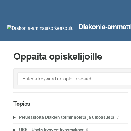
Diakonia-ammatt
Oppaita opiskelijoille
Topics
Perusasioita Diaklen toiminnoista ja ulkoasusta
7
UKK - Usein kysytyt kysymykset
9