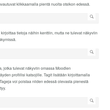
 avautuvat klikkaamalla pientä nuolta otsikon edessä.
rjoittaa tietoja näihin kenttiin, mutta ne tulevat näkyviin
näkymissä.
ita, jotka tulevat näkyviin omassa Moodlen
yden profiilisi katsojille. Tagit lisätään kirjoittamalla
 Tageja voi poistaa niiden edessä olevasta pienestä
tyy.