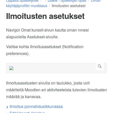
Oppaita opiskelijoille
Diakle - opiskelijan opas
Oman
käyttäjäprofiilin muokkaus
Ilmoitusten asetukset
Ilmoitusten asetukset
Navigoi Omat kurssit-sivun kautta oman nmesi
alapuolelta Asetukset-sivulle.
Valitse kohta Ilmoitusasetukset (Notification
preferences).
Ilmoitusasetusten sivulla on taulukko, josta voit
määritellä Moodlen eri aktiviteeteista tulevien ilmoitusten
määrää ja kanavaa.
Ilmoitus ponnahdusikkunassa