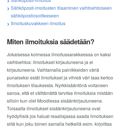
Sähköposti-ilmoitus
Sähköposti-imoitusten tilaaminen vaihtoehtoiseen
sähköpostiosoitteeseen
Ilmoituskuvakkeen ilmoitus
Miten ilmoituksia säädetään?
Jokaisessa kolmessa ilmoitussarakkeessa on kaksi
vaihtoehtoa: ilmoitukset kirjautuneena ja ei
kirjautuneena. Vaihtamalla painikkeiden väriä
punaiseksi estät ilmoitukset ja vihreä väri taas kertoo
ilmoituksen tilauksesta. Nyrkkisääntönä voitaneen
sanoa, että et välttämättä tarvitse ilmoituksia mistään
silloin kun olet Moodlessa sisäänkirjautuneena.
Toisaalta ilmoitukset sisäänkirjautuneena ovat
hyödyllisiä jos haluat reaaliajassa saada ilmoituksen
siitä kun joku toinen samalla hetkellä esim. kirjoittaa