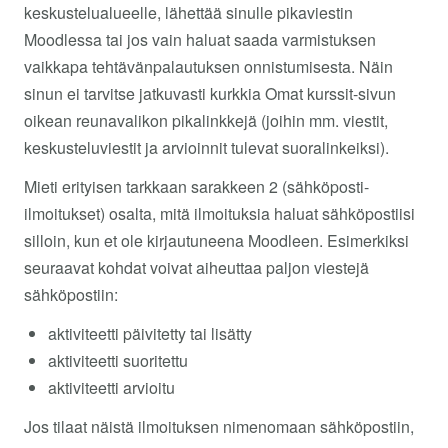
keskustelualueelle, lähettää sinulle pikaviestin
Moodlessa tai jos vain haluat saada varmistuksen
vaikkapa tehtävänpalautuksen onnistumisesta. Näin
sinun ei tarvitse jatkuvasti kurkkia Omat kurssit-sivun
oikean reunavalikon pikalinkkejä (joihin mm. viestit,
keskusteluviestit ja arvioinnit tulevat suoralinkeiksi).
Mieti erityisen tarkkaan sarakkeen 2 (sähköposti-
ilmoitukset) osalta, mitä ilmoituksia haluat sähköpostiisi
silloin, kun et ole kirjautuneena Moodleen. Esimerkiksi
seuraavat kohdat voivat aiheuttaa paljon viestejä
sähköpostiin:
aktiviteetti päivitetty tai lisätty
aktiviteetti suoritettu
aktiviteetti arvioitu
Jos tilaat näistä ilmoituksen nimenomaan sähköpostiin,