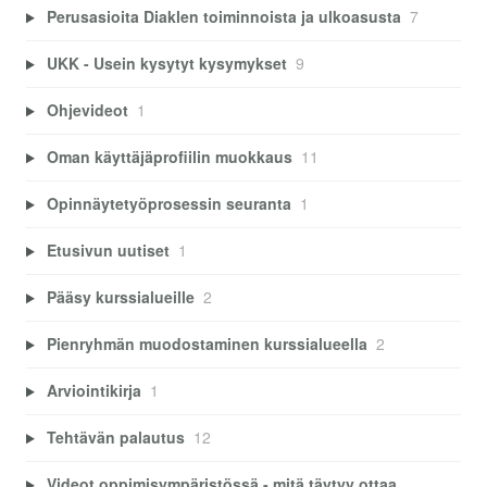
Perusasioita Diaklen toiminnoista ja ulkoasusta
7
UKK - Usein kysytyt kysymykset
9
Ohjevideot
1
Oman käyttäjäprofiilin muokkaus
11
Opinnäytetyöprosessin seuranta
1
Etusivun uutiset
1
Pääsy kurssialueille
2
Pienryhmän muodostaminen kurssialueella
2
Arviointikirja
1
Tehtävän palautus
12
Videot oppimisympäristössä - mitä täytyy ottaa