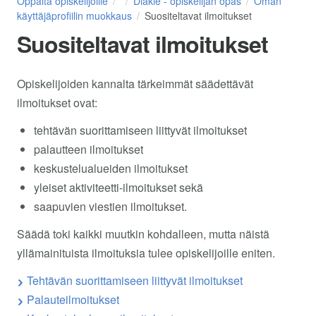
Oppaita opiskelijoille
Diakle - opiskelijan opas
Oman
käyttäjäprofiilin muokkaus
Suositeltavat ilmoitukset
Suositeltavat ilmoitukset
Opiskelijoiden kannalta tärkeimmät säädettävät
ilmoitukset ovat:
tehtävän suorittamiseen liittyvät ilmoitukset
palautteen ilmoitukset
keskustelualueiden ilmoitukset
yleiset aktiviteetti-ilmoitukset sekä
saapuvien viestien ilmoitukset.
Säädä toki kaikki muutkin kohdalleen, mutta näistä
yllämainituista ilmoituksia tulee opiskelijoille eniten.
Tehtävän suorittamiseen liittyvät ilmoitukset
Palauteilmoitukset