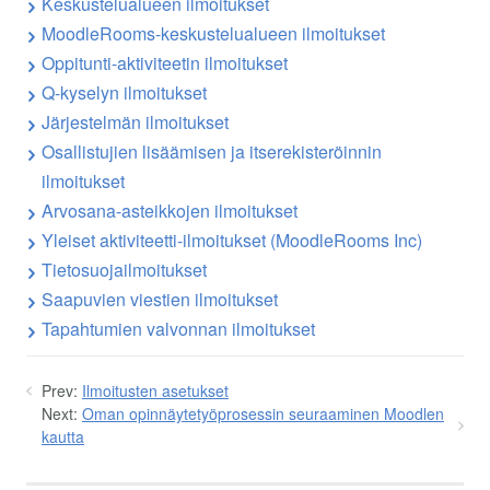
Keskustelualueen ilmoitukset
MoodleRooms-keskustelualueen ilmoitukset
Oppitunti-aktiviteetin ilmoitukset
Q-kyselyn ilmoitukset
Järjestelmän ilmoitukset
Osallistujien lisäämisen ja itserekisteröinnin
ilmoitukset
Arvosana-asteikkojen ilmoitukset
Yleiset aktiviteetti-ilmoitukset (MoodleRooms Inc)
Tietosuojailmoitukset
Saapuvien viestien ilmoitukset
Tapahtumien valvonnan ilmoitukset
Prev:
Ilmoitusten asetukset
Next:
Oman opinnäytetyöprosessin seuraaminen Moodlen
kautta