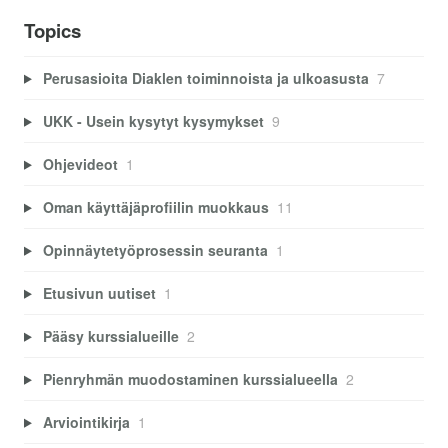
Topics
Perusasioita Diaklen toiminnoista ja ulkoasusta
7
UKK - Usein kysytyt kysymykset
9
Ohjevideot
1
Oman käyttäjäprofiilin muokkaus
11
Opinnäytetyöprosessin seuranta
1
Etusivun uutiset
1
Pääsy kurssialueille
2
Pienryhmän muodostaminen kurssialueella
2
Arviointikirja
1