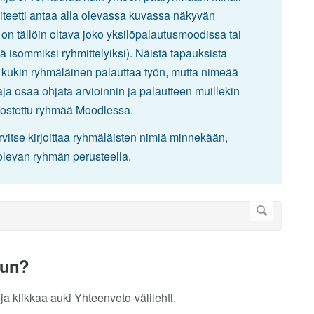
iteetti antaa alla olevassa kuvassa näkyvän
on tällöin oltava joko yksilöpalautusmoodissa tai
ä isommiksi ryhmittelyiksi). Näistä tapauksista
tä kukin ryhmäläinen palauttaa työn, mutta nimeää
a osaa ohjata arvioinnin ja palautteen muillekin
uodostettu ryhmää Moodlessa.
vitse kirjoittaa ryhmäläisten nimiä minnekään,
olevan ryhmän perusteella.
lun?
ja klikkaa auki Yhteenveto-välilehti.