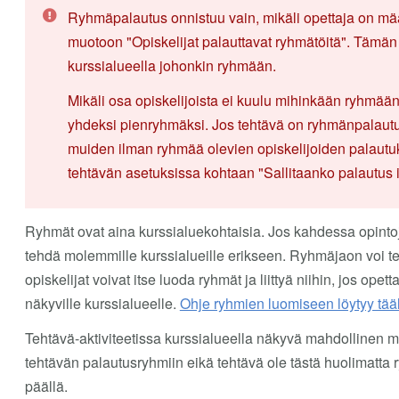
Ryhmäpalautus onnistuu vain, mikäli opettaja on määr
muotoon "Opiskelijat palauttavat ryhmätöitä". Tämän l
kurssialueella johonkin ryhmään.
Mikäli osa opiskelijoista ei kuulu mihinkään ryhmään
yhdeksi pienryhmäksi. Jos tehtävä on ryhmänpalautu
muiden ilman ryhmää olevien opiskelijoiden palautuks
tehtävän asetuksissa kohtaan "Sallitaanko palautus
Ryhmät ovat aina kurssialuekohtaisia. Jos kahdessa opint
tehdä molemmille kurssialueille erikseen. Ryhmäjaon voi teh
opiskelijat voivat itse luoda ryhmät ja liittyä niihin, jos op
näkyville kurssialueelle.
Ohje ryhmien luomiseen löytyy tää
Tehtävä-aktiviteetissa kurssialueella näkyvä mahdollinen mai
tehtävän palautusryhmiin eikä tehtävä ole tästä huolimatt
päällä.