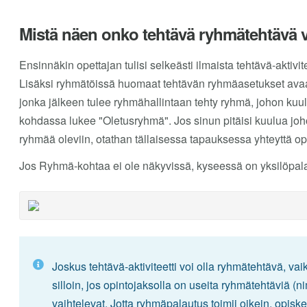
Mistä näen onko tehtävä ryhmätehtävä v
Ensinnäkin opettajan tulisi selkeästi ilmaista tehtävä-aktivi
Lisäksi ryhmätöissä huomaat tehtävän ryhmäasetukset ava
jonka jälkeen tulee ryhmähallintaan tehty ryhmä, johon kuul
kohdassa lukee "Oletusryhmä". Jos sinun pitäisi kuulua joh
ryhmää oleviin, otathan tällaisessa tapauksessa yhteyttä o
Jos Ryhmä-kohtaa ei ole näkyvissä, kyseessä on yksilöpal
Joskus tehtävä-aktiviteetti voi olla ryhmätehtävä, v
silloin, jos opintojaksolla on useita ryhmätehtäviä (
vaihtelevat. Jotta ryhmäpalautus toimii oikein, opisk