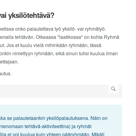
ai yksilötehtävä?
teetissa onko palautettava työ yksilö- vai ryhmätyö.
amalla tehtävän. Oikeassa "laatikossa" on kohta Ryhmä
ut. Jos et kuulu vielä mihinkään ryhmään, tässä
onkin nimettyyn ryhmään, eikä sinun tulisi kuulua ilman
pettajaan.
autus.
aikka se palautetaankin yksilöpalautuksena. Näin on
nimenomaan tehtävä-aktiviteettina) ja ryhmät
elija ei voi kuulua kuin yhteen pääryhmään. Mikäli