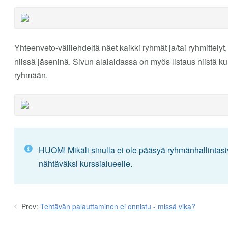
Yhteenveto-välilehdeltä näet kaikki ryhmät ja/tai ryhmittelyt,
niissä jäseninä. Sivun alalaidassa on myös listaus niistä kurs
ryhmään.
HUOM! Mikäli sinulla ei ole pääsyä ryhmänhallintasi
nähtäväksi kurssialueelle.
Prev:
Tehtävän palauttaminen ei onnistu - missä vika?