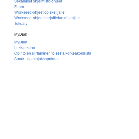
Sekalaiset ohjelmisto-ohjeet
Zoom
Workseed-ohjeet opiskelijalle
Workseed-ohjeet harjoittelun ohjaajille
Tekoäly
MyDiak
MyDiak
Lukkarikone
Opintojen siirtäminen toisesta korkeakoulusta
Spark - opintojaksopalaute