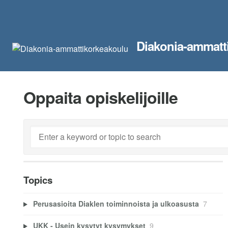
Diakonia-ammatt
Oppaita opiskelijoille
Topics
Perusasioita Diaklen toiminnoista ja ulkoasusta
7
UKK - Usein kysytyt kysymykset
9