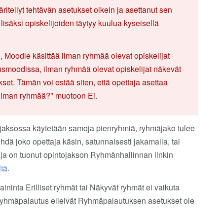
itellyt tehtävän asetukset oikein ja asettanut sen
isäksi opiskelijoiden täytyy kuulua kyseisellä
, Moodle käsittää ilman ryhmää olevat opiskelijat
smoodissa, ilman ryhmää olevat opiskelijat näkevät
et. Tämän voi estää siten, että opettaja asettaa
 ilman ryhmää?" muotoon Ei.
ojaksossa käytetään samoja pienryhmiä, ryhmäjako tulee
dä joko opettaja käsin, satunnaisesti jakamalla, tai
ettaja on tuonut opintojakson Ryhmänhallinnan linkin
ltä
.
ninta Erilliset ryhmät tai Näkyvät ryhmät ei vaikuta
a ryhmäpalautus elleivät Ryhmäpalautuksen asetukset ole