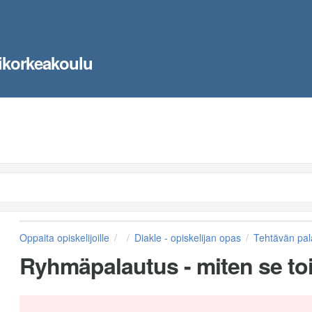
ikorkeakoulu
Oppaita opiskelijoille
Diakle - opiskelijan opas
Tehtävän pal
Ryhmäpalautus - miten se to