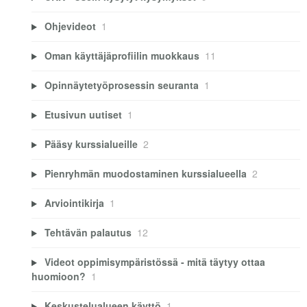
Ohjevideot
1
Oman käyttäjäprofiilin muokkaus
11
Opinnäytetyöprosessin seuranta
1
Etusivun uutiset
1
Pääsy kurssialueille
2
Pienryhmän muodostaminen kurssialueella
2
Arviointikirja
1
Tehtävän palautus
12
Videot oppimisympäristössä - mitä täytyy ottaa
huomioon?
1
Keskustelualueen käyttö
1