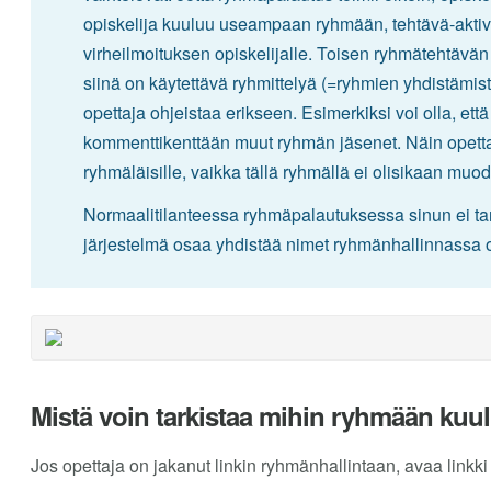
opiskelija kuuluu useampaan ryhmään, tehtävä-aktiv
virheilmoituksen opiskelijalle. Toisen ryhmätehtävän 
siinä on käytettävä ryhmittelyä (=ryhmien yhdistämist
opettaja ohjeistaa erikseen. Esimerkiksi voi olla, et
kommenttikenttään muut ryhmän jäsenet. Näin opettaj
ryhmäläisille, vaikka tällä ryhmällä ei olisikaan m
Normaalitilanteessa ryhmäpalautuksessa sinun ei tar
järjestelmä osaa yhdistää nimet ryhmänhallinnassa 
Mistä voin tarkistaa mihin ryhmään kuu
Jos opettaja on jakanut linkin ryhmänhallintaan, avaa linkki 