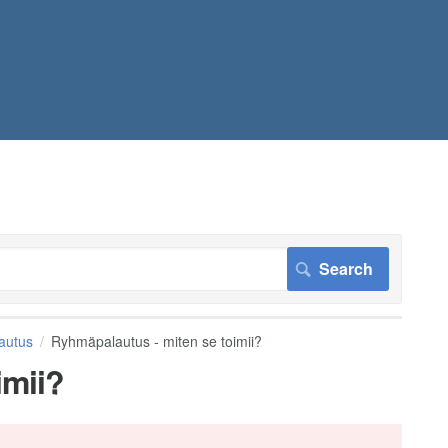
autus
Ryhmäpalautus - miten se toimii?
imii?