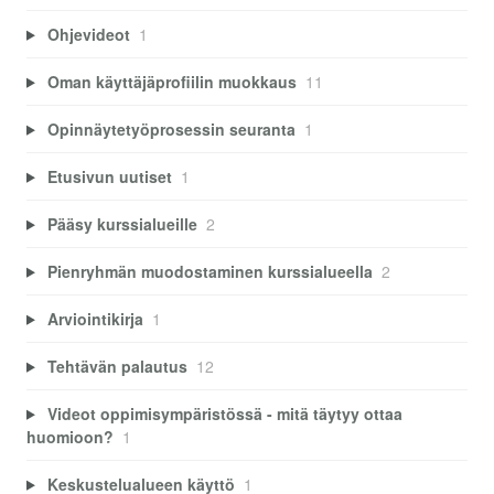
Ohjevideot
1
Oman käyttäjäprofiilin muokkaus
11
Opinnäytetyöprosessin seuranta
1
Etusivun uutiset
1
Pääsy kurssialueille
2
Pienryhmän muodostaminen kurssialueella
2
Arviointikirja
1
Tehtävän palautus
12
Videot oppimisympäristössä - mitä täytyy ottaa
huomioon?
1
Keskustelualueen käyttö
1