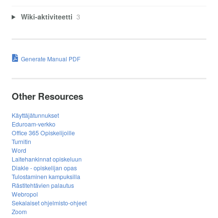
Wiki-aktiviteetti
3
Generate Manual PDF
Other Resources
Käyttäjätunnukset
Eduroam-verkko
Office 365 Opiskelijoille
Turnitin
Word
Laitehankinnat opiskeluun
Diakle - opiskelijan opas
Tulostaminen kampuksilla
Rästitehtävien palautus
Webropol
Sekalaiset ohjelmisto-ohjeet
Zoom